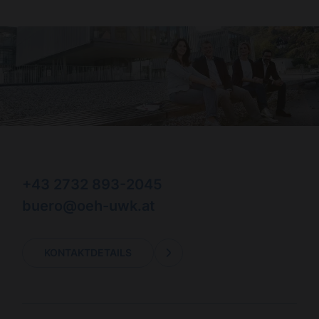
+43 2732 893-2045
buero@oeh-uwk.at
KONTAKTDETAILS