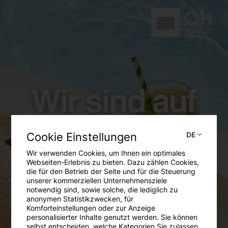
vor allem die Hochrisiko-HPV-Typen, die
Krebserkrankungen am Gebärmutterhals, in der
Scheide, an den Schamlippen oder am After
verursachen können. Darüber hinaus bietet die
Impfung Schutz vor Niedrigrisiko-HPV-Typen,
die für die Entstehung von Genitalwarzen
verantwortlich sind.
Wo finde ich weitere Informationen?
Nähere Informationen findest Du z.B. hier:
https://www.gemeinsam-gegen-hpv.at
Cookie Einstellungen
DE
Wir verwenden Cookies, um Ihnen ein optimales
Webseiten-Erlebnis zu bieten. Dazu zählen Cookies,
die für den Betrieb der Seite und für die Steuerung
unserer kommerziellen Unternehmensziele
notwendig sind, sowie solche, die lediglich zu
anonymen Statistikzwecken, für
Aufklärungs- und Dokumentationsbogen
Komforteinstellungen oder zur Anzeige
personalisierter Inhalte genutzt werden. Sie können
zur Schutzimpfung
selbst entscheiden, welche Kategorien Sie zulassen