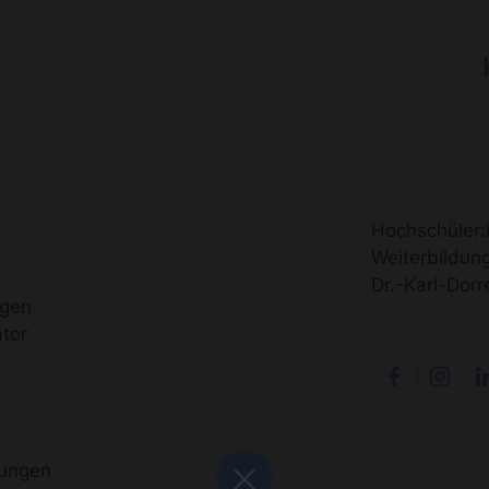
Hochschüler:i
Weiterbildun
Dr.-Karl-Dor
ngen
tor
lungen