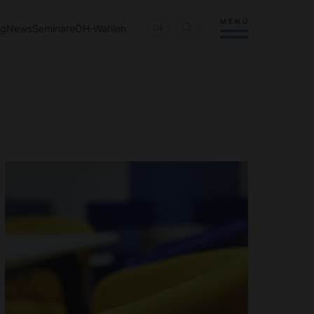
MENÜ
ng
News
Seminare
ÖH-Wahlen
DE