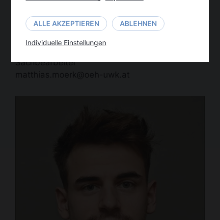
ALLE AKZEPTIEREN
ABLEHNEN
Individuelle Einstellungen
Matthias Mörk
Sachbearbeiter
matthias.moerk@oeh-uwk.at