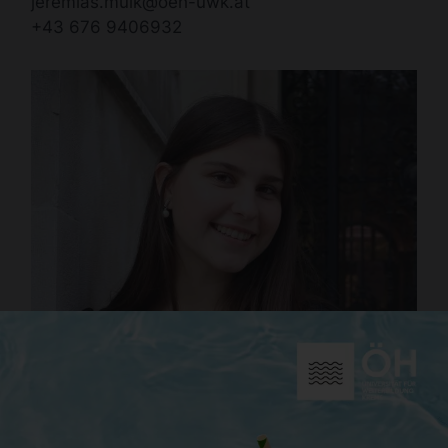
jeremias.muik@oeh-uwk.at
+43 676 9406932