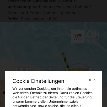
Teilstrecken-Saisonkarte „Campus“
Verbindung:
Verbindung zwischen Bahnhof
Krems und Krems Campus Kunstmeile
Preis:
Pauschalpreis € 20
Wachaubahn-Saisonkarte
Verbindung:
Gesamtstrecke - ideal für
Ausflüge durch das Weltkulturerbe Wachau!
Preis:
50 % Rabatt auf den regulären
Normaltarif
Seit 01. September (ausschließlich) beim
Zugpersonal der Wachaubahn erhältlich. Bitte
Cookie Einstellungen
DE
vergiss Deinen Studierendenausweis nicht!
Wir verwenden Cookies, um Ihnen ein optimales
Webseiten-Erlebnis zu bieten. Dazu zählen Cookies,
Zur Website der Wachaubahn
die für den Betrieb der Seite und für die Steuerung
Zum aktuellen Fahrplan
unserer kommerziellen Unternehmensziele
notwendig sind, sowie solche, die lediglich zu