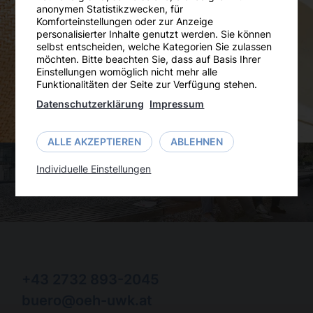
anonymen Statistikzwecken, für
Mach Dir den Weg zum Campus so angenehm
Komforteinstellungen oder zur Anzeige
personalisierter Inhalte genutzt werden. Sie können
wie möglich – mit Deinem Mobilitätsangebot
selbst entscheiden, welche Kategorien Sie zulassen
der Wachaubahn!
möchten. Bitte beachten Sie, dass auf Basis Ihrer
Einstellungen womöglich nicht mehr alle
Funktionalitäten der Seite zur Verfügung stehen.
Datenschutzerklärung
Impressum
ALLE AKZEPTIEREN
ABLEHNEN
Individuelle Einstellungen
+43 2732 893-2045
buero@oeh-uwk.at