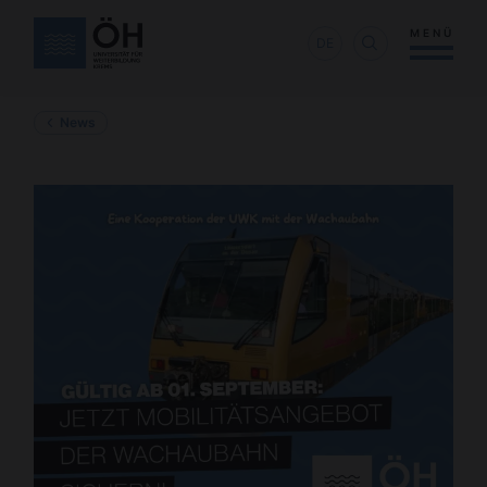
MENÜ
DE
News